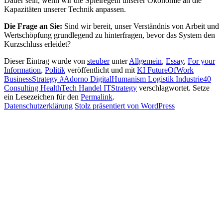
Dauer sein, wenn wir die Spielregeln unserer Ökonomie an die
Kapazitäten unserer Technik anpassen.
Die Frage an Sie:
Sind wir bereit, unser Verständnis von Arbeit und
Wertschöpfung grundlegend zu hinterfragen, bevor das System den
Kurzschluss erleidet?
Dieser Eintrag wurde von
steuber
unter
Allgemein
,
Essay
,
For your
Information
,
Politik
veröffentlicht und mit
KI FutureOfWork
BusinessStrategy #Adorno DigitalHumanism Logistik Industrie40
Consulting HealthTech Handel ITStrategy
verschlagwortet. Setze
ein Lesezeichen für den
Permalink
.
Datenschutzerklärung
Stolz präsentiert von WordPress