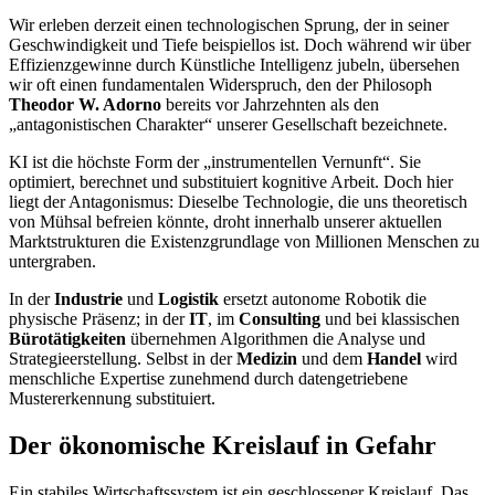
Wir erleben derzeit einen technologischen Sprung, der in seiner
Geschwindigkeit und Tiefe beispiellos ist. Doch während wir über
Effizienzgewinne durch Künstliche Intelligenz jubeln, übersehen
wir oft einen fundamentalen Widerspruch, den der Philosoph
Theodor W. Adorno
bereits vor Jahrzehnten als den
„antagonistischen Charakter“ unserer Gesellschaft bezeichnete.
​KI ist die höchste Form der „instrumentellen Vernunft“. Sie
optimiert, berechnet und substituiert kognitive Arbeit. Doch hier
liegt der Antagonismus: Dieselbe Technologie, die uns theoretisch
von Mühsal befreien könnte, droht innerhalb unserer aktuellen
Marktstrukturen die Existenzgrundlage von Millionen Menschen zu
untergraben.
​In der
Industrie
und
Logistik
ersetzt autonome Robotik die
physische Präsenz; in der
IT
, im
Consulting
und bei klassischen
Bürotätigkeiten
übernehmen Algorithmen die Analyse und
Strategieerstellung. Selbst in der
Medizin
und dem
Handel
wird
menschliche Expertise zunehmend durch datengetriebene
Mustererkennung substituiert.
​Der ökonomische Kreislauf in Gefahr
​Ein stabiles Wirtschaftssystem ist ein geschlossener Kreislauf. Das