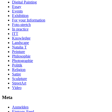
Digital Painting
Essay
Events
Exhibition
For your Information
Foto-stretch
In practice
ITT
Knowledge
Landscape
Natalia T
Peinture
Philosophie
Photographie
Politik
Religion
Satire
Sculpture
StreetArt
Video
Meta
Anmelden
Eintrags-Feed