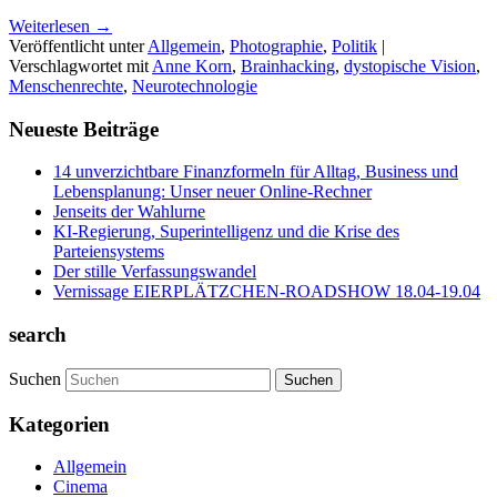
Weiterlesen
→
Veröffentlicht unter
Allgemein
,
Photographie
,
Politik
|
Verschlagwortet mit
Anne Korn
,
Brainhacking
,
dystopische Vision
,
Menschenrechte
,
Neurotechnologie
Neueste Beiträge
14 unverzichtbare Finanzformeln für Alltag, Business und
Lebensplanung: Unser neuer Online-Rechner
Jenseits der Wahlurne
KI-Regierung, Superintelligenz und die Krise des
Parteiensystems
Der stille Verfassungswandel
Vernissage EIERPLÄTZCHEN-ROADSHOW 18.04-19.04
search
Suchen
Kategorien
Allgemein
Cinema