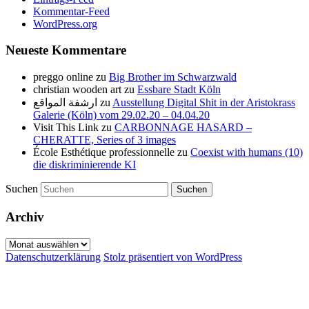
Kommentar-Feed
WordPress.org
Neueste Kommentare
preggo online
zu
Big Brother im Schwarzwald
christian wooden art
zu
Essbare Stadt Köln
ارشفة المواقع
zu
Ausstellung Digital Shit in der Aristokrass
Galerie (Köln) vom 29.02.20 – 04.04.20
Visit This Link
zu
CARBONNAGE HASARD –
CHERATTE, Series of 3 images
École Esthétique professionnelle
zu
Coexist with humans (10)
die diskriminierende KI
Suchen
Archiv
Archiv
Datenschutzerklärung
Stolz präsentiert von WordPress