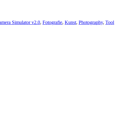
mera Simulator v2.0
,
Fotografie
,
Kunst
,
Photography
,
Tool