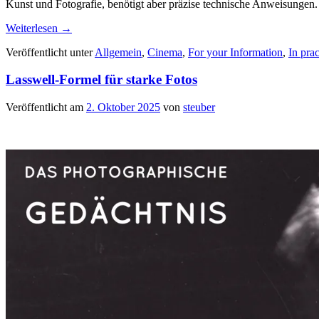
Kunst und Fotografie, benötigt aber präzise technische Anweisungen.
Weiterlesen
→
Veröffentlicht unter
Allgemein
,
Cinema
,
For your Information
,
In prac
Lasswell-Formel für starke Fotos
Veröffentlicht am
2. Oktober 2025
von
steuber