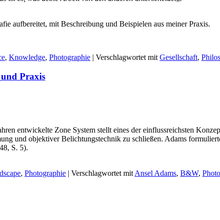
afie aufbereitet, mit Beschreibung und Beispielen aus meiner Praxis.
ce
,
Knowledge
,
Photographie
|
Verschlagwortet mit
Gesellschaft
,
Philo
 und Praxis
n entwickelte Zone System stellt eines der einflussreichsten Konzept
ng und objektiver Belichtungstechnik zu schließen. Adams formulierte
8, S. 5).
dscape
,
Photographie
|
Verschlagwortet mit
Ansel Adams
,
B&W
,
Phot