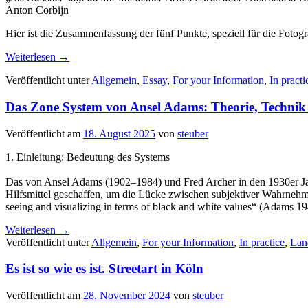
Anton Corbijn
Hier ist die Zusammenfassung der fünf Punkte, speziell für die Fotogr
Weiterlesen
→
Veröffentlicht unter
Allgemein
,
Essay
,
For your Information
,
In practi
Das Zone System von Ansel Adams: Theorie, Technik
Veröffentlicht am
18. August 2025
von
steuber
1. Einleitung: Bedeutung des Systems
Das von Ansel Adams (1902–1984) und Fred Archer in den 1930er Jahre
Hilfsmittel geschaffen, um die Lücke zwischen subjektiver Wahrnehmu
seeing and visualizing in terms of black and white values“ (Adams 194
Weiterlesen
→
Veröffentlicht unter
Allgemein
,
For your Information
,
In practice
,
Lan
Es ist so wie es ist. Streetart in Köln
Veröffentlicht am
28. November 2024
von
steuber