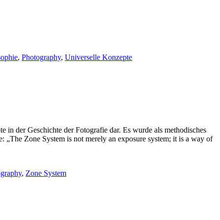
sophie
,
Photography
,
Universelle Konzepte
e in der Geschichte der Fotografie dar. Es wurde als methodisches
: „The Zone System is not merely an exposure system; it is a way of
ography
,
Zone System