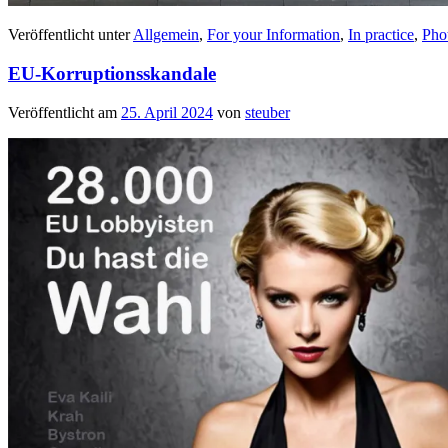
Veröffentlicht unter
Allgemein
,
For your Information
,
In practice
,
Pho
EU-Korruptionsskandale
Veröffentlicht am
25. April 2024
von
steuber