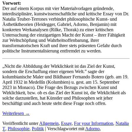
Vorwort:
Der auf einem Korpus mit vier Materialvorlagen gründende,
interdisziplinäre, kunstwissenschaftliche und kritische Essay von Dr.
Natalia Teuber-Terrones verbindet philosophische Kunst- und
Ästhetiktheorien (Heidegger, Gabriel, Adorno, Benjamin) mit
konkreten Werkanalysen (Rilke, Thorak) zu einer kritischen
Untersuchung der einzigartigen Macht der Kunst – ihrer Fähigkeit
zur Weltschöpfung und Wahrheitsoffenbarung, ihrer
transformatorischen Kraft und ihrer stets präsenten Gefahr durch
politische Instrumentalisierung entfremdet zu werden.
„Nicht die Abbildung der Wirklichkeit ist das Ziel der Kunst,
sondern die Erschaffung einer eigenen Welt.” sagte der
kolumbianische Maler und Bildhauer Fernando Botero (geb. am 19.
April 1932 in Medellín (Kolumbien) u. gest. am 15. September
2023 in Monaco). Die Frage des Bezugs zwischen Kunst und
Wirklichkeit, bzw. ob es das Ziel der Kunst ist, die Wirklichkeit als
solche darzustellen, hat Künstler und Philosophen seit jeher
beschäftigt und auch heute steht diese Frage noch offen.
Weiterlesen
→
Veröffentlicht unter
Allgemein
,
Essay
,
For your Information
,
Natalia
T
,
Philosophie
,
Politik
|
Verschlagwortet mit
Adorno
,