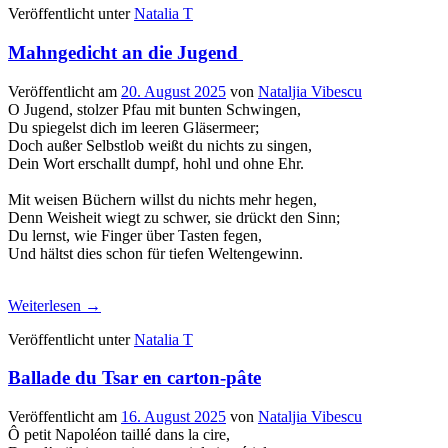
Veröffentlicht unter
Natalia T
Mahngedicht an die Jugend
Veröffentlicht am
20. August 2025
von
Nataljia Vibescu
O Jugend, stolzer Pfau mit bunten Schwingen,
Du spiegelst dich im leeren Gläsermeer;
Doch außer Selbstlob weißt du nichts zu singen,
Dein Wort erschallt dumpf, hohl und ohne Ehr.
Mit weisen Büchern willst du nichts mehr hegen,
Denn Weisheit wiegt zu schwer, sie drückt den Sinn;
Du lernst, wie Finger über Tasten fegen,
Und hältst dies schon für tiefen Weltengewinn.
Weiterlesen
→
Veröffentlicht unter
Natalia T
Ballade du Tsar en carton-pâte
Veröffentlicht am
16. August 2025
von
Nataljia Vibescu
Ô petit Napoléon taillé dans la cire,