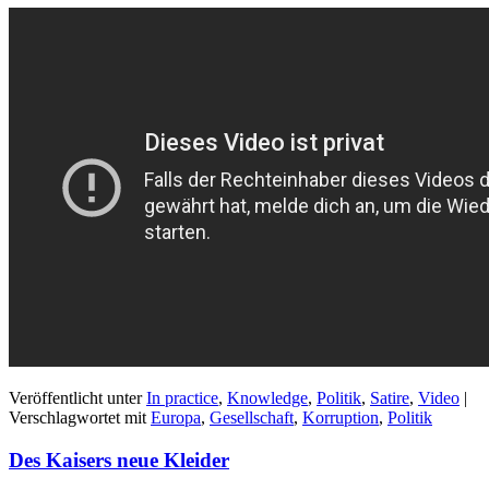
Veröffentlicht unter
In practice
,
Knowledge
,
Politik
,
Satire
,
Video
|
Verschlagwortet mit
Europa
,
Gesellschaft
,
Korruption
,
Politik
Des Kaisers neue Kleider