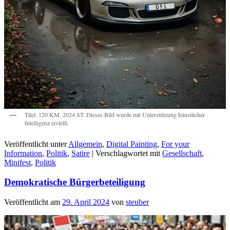
Titel: 120 KM, 2024 ST. Dieses Bild wurde mit Unterstützung künstlicher
Intelligenz erstellt.
Veröffentlicht unter
Allgemein
,
Digital Painting
,
For your
Information
,
Politik
,
Satire
|
Verschlagwortet mit
Gesellschaft
,
Minifest
,
Politik
Demokratische Bürgerbeteiligung
Veröffentlicht am
29. April 2024
von
steuber