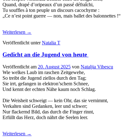
Quand, drapé d’oripeaux d’un passé défraîchi,
Tu souffles à ton peuple un discours cacochyme :
„Ce n’est point guerre — non, mais ballet des baïonnettes !“
Weiterlesen
→
Veröffentlicht unter
Natalia T
Gedicht an die Jugend von heute
Veröffentlicht am
20. August 2025
von
Nataljia Vibescu
Wie welkes Laub im raschen Zeitgewehe,
So treibt die Jugend ziellos durch den Tag;
Sie irrt, gefangen in elektron’schem Schnee,
Und kennt der echten Nähe kaum noch Schlag.
Die Weisheit schweigt — kein Ohr, das sie vernimmt,
Verkalten sind Gedanken, leer und schwer;
Nur flackernd Bild, das durch die Finger rinnt,
Erfüllt das Herz, doch nährt die Seelen leer.
Weiterlesen
→