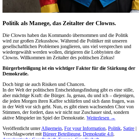
Politik als Manege, d
as Zeitalter der Clowns.
Die Clowns haben das Kommando übernommen und die Politik
wird zur großen Zirkusshow. Während die Politiker mit unseren
gesellschaftlichen Problemen jonglieren, uns viel versprechen und
wiedergewählt werden wollen, dirigieren die Lobbyisten die
Clowns. Willkommen im Zeitalter des politischen Zirkus!
Bürgerbeteiligung ist ein wichtiger Faktor für die Stärkung der
Demokratie.
Doch birgt sie auch Risiken und Chancen.
In der Welt der politischen Entscheidungsfindung gibt es eine stille,
aber mächtige Kraft: die Bürger. Ja, genau, du und ich – diejenigen,
die jeden Morgen ihren Kaffee schlürfen und sich dann fragen, was
in der Welt vor sich geht. Nun, es gibt einen wachsenden Chor von
Stimmen, der fordert, dass wir nicht nur Zuschauer sind, sondern
aktive Mitspieler im Spiel der Demokratie.
Weiterlesen
→
Veröffentlicht unter
Allgemein
,
For your Information
,
Politik
,
Satire
|
Verschlagwortet mit
Bürger Beteiligung
,
Demokratie 4.0
,