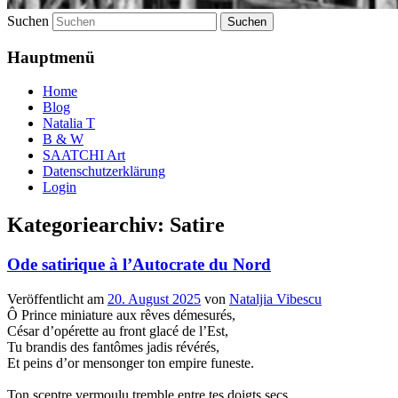
Suchen
Hauptmenü
Home
Blog
Natalia T
B & W
SAATCHI Art
Datenschutzerklärung
Login
Kategoriearchiv:
Satire
Ode satirique à l’Autocrate du Nord
Veröffentlicht am
20. August 2025
von
Nataljia Vibescu
Ô Prince miniature aux rêves démesurés,
César d’opérette au front glacé de l’Est,
Tu brandis des fantômes jadis révérés,
Et peins d’or mensonger ton empire funeste.
Ton sceptre vermoulu tremble entre tes doigts secs,