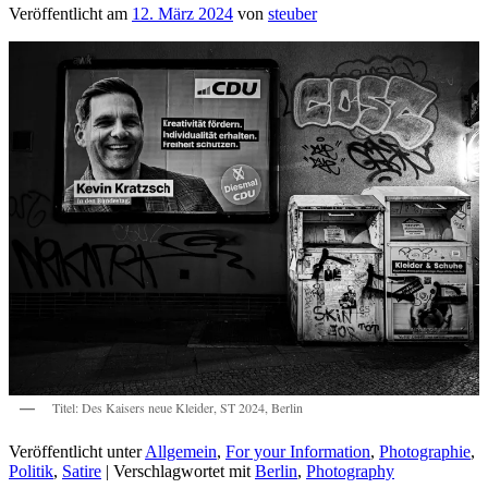
Veröffentlicht am
12. März 2024
von
steuber
Titel: Des Kaisers neue Kleider, ST 2024, Berlin
Veröffentlicht unter
Allgemein
,
For your Information
,
Photographie
,
Politik
,
Satire
|
Verschlagwortet mit
Berlin
,
Photography