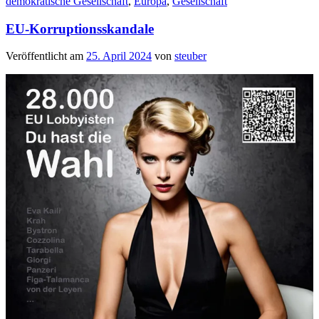
demokratische Gesellschaft
,
Europa
,
Gesellschaft
EU-Korruptionsskandale
Veröffentlicht am
25. April 2024
von
steuber