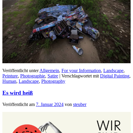
Veröffentlicht unter
Allgemein
,
For your Information
,
Landscape
,
Peinture
,
Photographie
,
Satire
|
Verschlagwortet mit
Digital Painting
,
Human
,
Landscape
,
Photography
Es wird heiß
Veröffentlicht am
7. Januar 2024
von
steuber