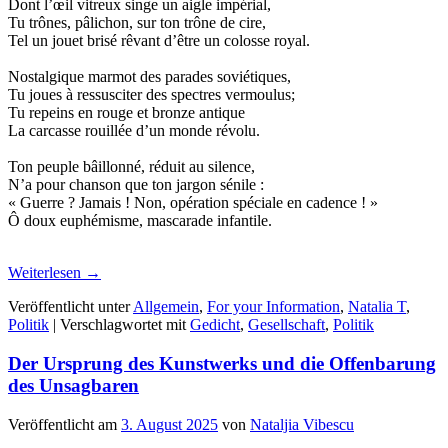
Dont l’œil vitreux singe un aigle impérial,
Tu trônes, pâlichon, sur ton trône de cire,
Tel un jouet brisé rêvant d’être un colosse royal.
Nostalgique marmot des parades soviétiques,
Tu joues à ressusciter des spectres vermoulus;
Tu repeins en rouge et bronze antique
La carcasse rouillée d’un monde révolu.
Ton peuple bâillonné, réduit au silence,
N’a pour chanson que ton jargon sénile :
« Guerre ? Jamais ! Non, opération spéciale en cadence ! »
Ô doux euphémisme, mascarade infantile.
Weiterlesen
→
Veröffentlicht unter
Allgemein
,
For your Information
,
Natalia T
,
Politik
|
Verschlagwortet mit
Gedicht
,
Gesellschaft
,
Politik
Der Ursprung des Kunstwerks und die Offenbarung
des Unsagbaren
Veröffentlicht am
3. August 2025
von
Nataljia Vibescu