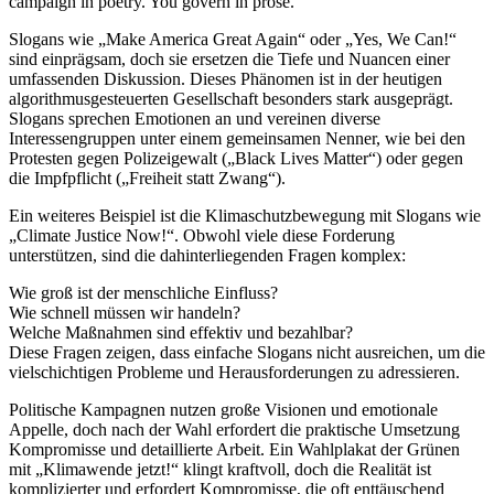
campaign in poetry. You govern in prose.“
Slogans wie „Make America Great Again“ oder „Yes, We Can!“
sind einprägsam, doch sie ersetzen die Tiefe und Nuancen einer
umfassenden Diskussion. Dieses Phänomen ist in der heutigen
algorithmusgesteuerten Gesellschaft besonders stark ausgeprägt.
Slogans sprechen Emotionen an und vereinen diverse
Interessengruppen unter einem gemeinsamen Nenner, wie bei den
Protesten gegen Polizeigewalt („Black Lives Matter“) oder gegen
die Impfpflicht („Freiheit statt Zwang“).
Ein weiteres Beispiel ist die Klimaschutzbewegung mit Slogans wie
„Climate Justice Now!“. Obwohl viele diese Forderung
unterstützen, sind die dahinterliegenden Fragen komplex:
Wie groß ist der menschliche Einfluss?
Wie schnell müssen wir handeln?
Welche Maßnahmen sind effektiv und bezahlbar?
Diese Fragen zeigen, dass einfache Slogans nicht ausreichen, um die
vielschichtigen Probleme und Herausforderungen zu adressieren.
Politische Kampagnen nutzen große Visionen und emotionale
Appelle, doch nach der Wahl erfordert die praktische Umsetzung
Kompromisse und detaillierte Arbeit. Ein Wahlplakat der Grünen
mit „Klimawende jetzt!“ klingt kraftvoll, doch die Realität ist
komplizierter und erfordert Kompromisse, die oft enttäuschend