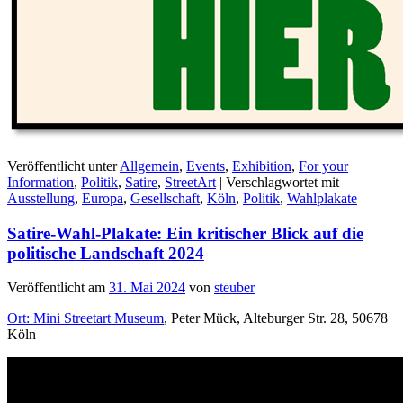
Veröffentlicht unter
Allgemein
,
Events
,
Exhibition
,
For your
Information
,
Politik
,
Satire
,
StreetArt
|
Verschlagwortet mit
Ausstellung
,
Europa
,
Gesellschaft
,
Köln
,
Politik
,
Wahlplakate
Satire-Wahl-Plakate: Ein kritischer Blick auf die
politische Landschaft 2024
Veröffentlicht am
31. Mai 2024
von
steuber
Ort: Mini Streetart Museum
, Peter Mück, Alteburger Str. 28, 50678
Köln