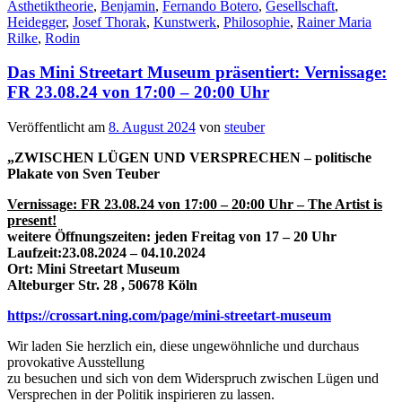
Ästhetiktheorie
,
Benjamin
,
Fernando Botero
,
Gesellschaft
,
Heidegger
,
Josef Thorak
,
Kunstwerk
,
Philosophie
,
Rainer Maria
Rilke
,
Rodin
Das Mini Streetart Museum präsentiert: Vernissage:
FR 23.08.24 von 17:00 – 20:00 Uhr
Veröffentlicht am
8. August 2024
von
steuber
„ZWISCHEN LÜGEN UND VERSPRECHEN – politische
Plakate von Sven Teuber
Vernissage: FR 23.08.24 von 17:00 – 20:00 Uhr – The Artist is
present!
weitere Öffnungszeiten: jeden Freitag von 17 – 20 Uhr
Laufzeit:23.08.2024 – 04.10.2024
Ort: Mini Streetart Museum
Alteburger Str. 28 , 50678 Köln
https://crossart.ning.com/page/mini-streetart-museum
Wir laden Sie herzlich ein, diese ungewöhnliche und durchaus
provokative Ausstellung
zu besuchen und sich von dem Widerspruch zwischen Lügen und
Versprechen in der Politik inspirieren zu lassen.