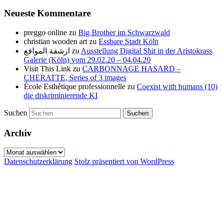
Neueste Kommentare
preggo online
zu
Big Brother im Schwarzwald
christian wooden art
zu
Essbare Stadt Köln
ارشفة المواقع
zu
Ausstellung Digital Shit in der Aristokrass
Galerie (Köln) vom 29.02.20 – 04.04.20
Visit This Link
zu
CARBONNAGE HASARD –
CHERATTE, Series of 3 images
École Esthétique professionnelle
zu
Coexist with humans (10)
die diskriminierende KI
Suchen
Archiv
Archiv
Datenschutzerklärung
Stolz präsentiert von WordPress