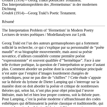
Grodek
(1914) – Georg Trakls poetisches Testament.
Das Interpretationsproblem des ,Hermetismus‘ in der modernen
Dichtung
Grodek
(1914)—Georg Trakl’s Poetic Testament.
Résumé
The Interpretation Problem of ‘Hermetism’ in Modern Poetry
Lectures de textes poétiques / Modellanalysen zur Lyrik
Georg Trakl est l’un des auteurs germanophones qui a fortement
sollicité la recherche, ce qui s’explique par sa personnalité de “poète
maudit” et sa biographie mouvementée, mais aussi sa poésie
novatrice, d’ailleurs considérée comme première poésie
“expressionniste” et souvent qualifiée d’“hermétique”. Face à une
telle écriture poétique, la question de l’interprétation se pose d’autant
plus. Comment aborder un poème dont la caractéristique principale
n’est autre que l’emploi d’images lourdement chargées de
symboliques, pour ne pas dire de “chiffres” ? Cette étude s’appuie
sur la théorie du lyrisme de Dieter Lamping qui s’interroge sur la
manière dont on doit aborder la poésie et critique de nombreuses
théories qui, selon lui, n’ont plus pour objet principal l’œuvre
littéraire, mais bel et bien leur propre contenu, soit la théorie pure.
Pour Lamping, c’est la poésie moderne s’affranchissant des codes
esthétiques qui définissaient la poésie classique et traditionnelle, qui