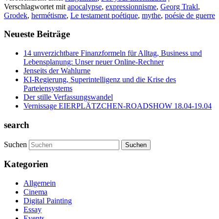
Verschlagwortet mit
apocalypse
,
expressionnisme
,
Georg Trakl
,
Grodek
,
hermétisme
,
Le testament poétique
,
mythe
,
poésie de guerre
Neueste Beiträge
14 unverzichtbare Finanzformeln für Alltag, Business und
Lebensplanung: Unser neuer Online-Rechner
Jenseits der Wahlurne
KI-Regierung, Superintelligenz und die Krise des
Parteiensystems
Der stille Verfassungswandel
Vernissage EIERPLÄTZCHEN-ROADSHOW 18.04-19.04
search
Suchen
Kategorien
Allgemein
Cinema
Digital Painting
Essay
Events