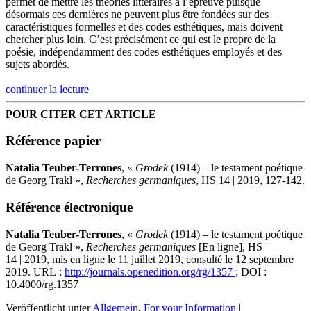
permet de mettre les théories littéraires à l’épreuve puisque
désormais ces dernières ne peuvent plus être fondées sur des
caractéristiques formelles et des codes esthétiques, mais doivent
chercher plus loin. C’est précisément ce qui est le propre de la
poésie, indépendamment des codes esthétiques employés et des
sujets abordés.
continuer la lecture
POUR CITER CET ARTICLE
Référence papier
Natalia
Teuber-Terrones
, «
Grodek
(1914) – le testament poétique
de Georg Trakl
»,
Recherches germaniques
, HS 14 | 2019, 127-142.
Référence électronique
Natalia
Teuber-Terrones
, «
Grodek
(1914) – le testament poétique
de Georg Trakl
»,
Recherches germaniques
[En ligne], HS
14 | 2019, mis en ligne le 11 juillet 2019, consulté le 12 septembre
2019. URL :
http://journals.openedition.org/rg/1357
; DOI :
10.4000/rg.1357
Veröffentlicht unter
Allgemein
,
For your Information
|