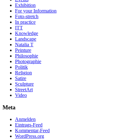
Exhibition
For your Information
Foto-stretch
In practice
ITT
Knowledge
Landscape
Natalia T
Peinture
Philosophie
Photographie
Politik
Religion
Satire
Sculpture
StreetArt
Video
Meta
Anmelden
Eintrags-Feed
Kommentar-Feed
WordPress.org