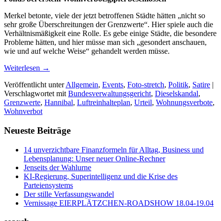
Merkel betonte, viele der jetzt betroffenen Städte hätten „nicht so
sehr große Überschreitungen der Grenzwerte“. Hier spiele auch die
Verhältnismäßigkeit eine Rolle. Es gebe einige Städte, die besondere
Probleme hätten, und hier müsse man sich „gesondert anschauen,
wie und auf welche Weise“ gehandelt werden müsse.
Weiterlesen
→
Veröffentlicht unter
Allgemein
,
Events
,
Foto-stretch
,
Politik
,
Satire
|
Verschlagwortet mit
Bundesverwaltungsgericht
,
Dieselskandal
,
Grenzwerte
,
Hannibal
,
Luftreinhalteplan
,
Urteil
,
Wohnungsverbote
,
Wohnverbot
Neueste Beiträge
14 unverzichtbare Finanzformeln für Alltag, Business und
Lebensplanung: Unser neuer Online-Rechner
Jenseits der Wahlurne
KI-Regierung, Superintelligenz und die Krise des
Parteiensystems
Der stille Verfassungswandel
Vernissage EIERPLÄTZCHEN-ROADSHOW 18.04-19.04