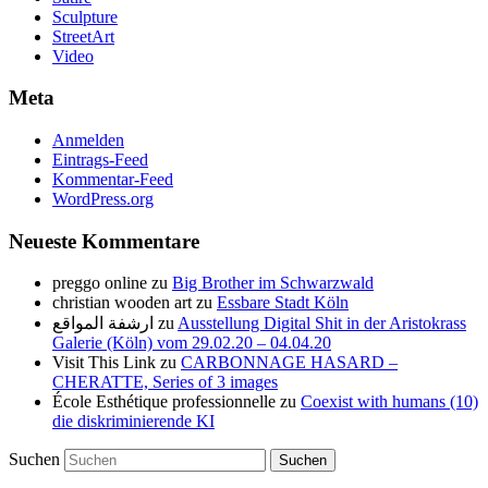
Sculpture
StreetArt
Video
Meta
Anmelden
Eintrags-Feed
Kommentar-Feed
WordPress.org
Neueste Kommentare
preggo online
zu
Big Brother im Schwarzwald
christian wooden art
zu
Essbare Stadt Köln
ارشفة المواقع
zu
Ausstellung Digital Shit in der Aristokrass
Galerie (Köln) vom 29.02.20 – 04.04.20
Visit This Link
zu
CARBONNAGE HASARD –
CHERATTE, Series of 3 images
École Esthétique professionnelle
zu
Coexist with humans (10)
die diskriminierende KI
Suchen