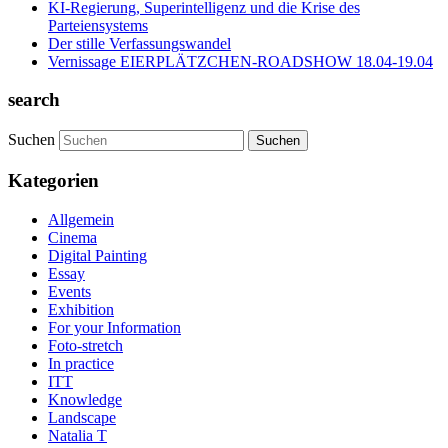
KI-Regierung, Superintelligenz und die Krise des
Parteiensystems
Der stille Verfassungswandel
Vernissage EIERPLÄTZCHEN-ROADSHOW 18.04-19.04
search
Suchen
Kategorien
Allgemein
Cinema
Digital Painting
Essay
Events
Exhibition
For your Information
Foto-stretch
In practice
ITT
Knowledge
Landscape
Natalia T