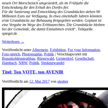
neuen Ort Morschenich umgesiedelt, als im Frühjahr die
Entscheidung für den Erhalt des Dorfes fiel.
Für die Sanierung und Entwicklung des Grundstückes stehen 90
Millionen Euro zur Verfügung. In etwa eineinhalb Jahren könnten
erste Grundstücke zur Bebauung freigegeben werden. Geplant ist
eine Vergabe im Wege des Erbbaurechtes. Die Grundstücke bleiben
bei der Gemeinde, die damit Einnahmen erzielt
“. Teilquelle.
spiegel.de
Weiterlesen
→
Veröffentlicht unter
Allgemein
,
Exhibition
,
For your Information
,
Foto-stretch
,
Photographie
,
Politik
|
Verschlagwortet mit
Braunkohletageabbau
,
Bürgewald
,
Geisterdorf
,
Gesellschaft
,
Hambach
,
NRW
,
Politik
,
Strukturwandel
Titel: Ton VOTE, ton AVENIR
Veröffentlicht am
12. Mai 2017
von
steuber