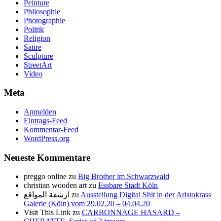
Peinture
Philosophie
Photographie
Politik
Religion
Satire
Sculpture
StreetArt
Video
Meta
Anmelden
Eintrags-Feed
Kommentar-Feed
WordPress.org
Neueste Kommentare
preggo online
zu
Big Brother im Schwarzwald
christian wooden art
zu
Essbare Stadt Köln
ارشفة المواقع
zu
Ausstellung Digital Shit in der Aristokrass
Galerie (Köln) vom 29.02.20 – 04.04.20
Visit This Link
zu
CARBONNAGE HASARD –