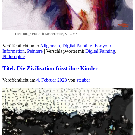
Titel: Junge Frau mit Sonnenbrille, ST 2023
Veröffentlicht unter
Allgemein
,
Digital Painting
,
For your
Information
,
Peinture
|
Verschlagwortet mit
Digital Painting
,
Philosophie
Titel: Die Zivilisation frisst ihre Kinder
Veröffentlicht am
4. Februar 2023
von
steuber