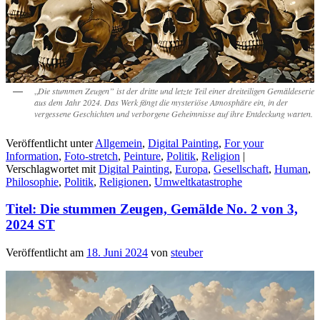
„
Die stummen Zeugen” ist der dritte und letzte Teil einer dreiteiligen Gemäldeserie
aus dem Jahr 2024. Das Werk fängt die mysteriöse Atmosphäre ein, in der
vergessene Geschichten und verborgene Geheimnisse auf ihre Entdeckung warten.
Veröffentlicht unter
Allgemein
,
Digital Painting
,
For your
Information
,
Foto-stretch
,
Peinture
,
Politik
,
Religion
|
Verschlagwortet mit
Digital Painting
,
Europa
,
Gesellschaft
,
Human
,
Philosophie
,
Politik
,
Religionen
,
Umweltkatastrophe
Titel: Die stummen Zeugen, Gemälde No. 2 von 3,
2024 ST
Veröffentlicht am
18. Juni 2024
von
steuber