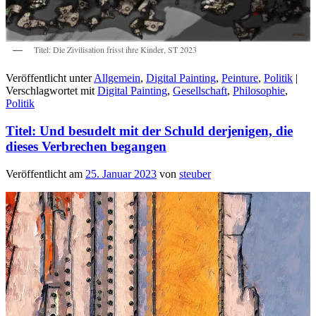
Titel: Die Zivilisation frisst ihre Kinder, ST 2023
Veröffentlicht unter
Allgemein
,
Digital Painting
,
Peinture
,
Politik
|
Verschlagwortet mit
Digital Painting
,
Gesellschaft
,
Philosophie
,
Politik
Titel: Und besudelt mit der Schuld derjenigen, die
dieses Verbrechen begangen
Veröffentlicht am
25. Januar 2023
von
steuber