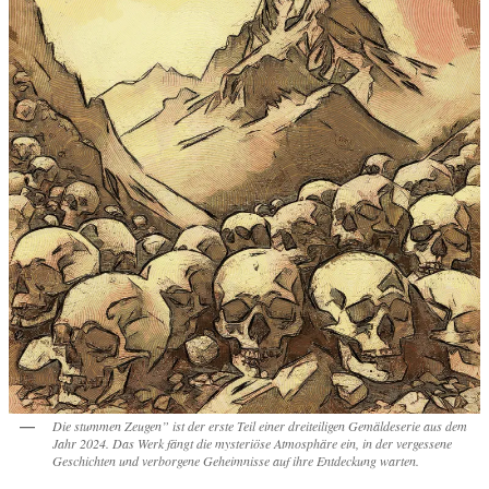
Die stummen Zeugen” ist der erste Teil einer dreiteiligen Gemäldeserie aus dem
Jahr 2024. Das Werk fängt die mysteriöse Atmosphäre ein, in der vergessene
Geschichten und verborgene Geheimnisse auf ihre Entdeckung warten.