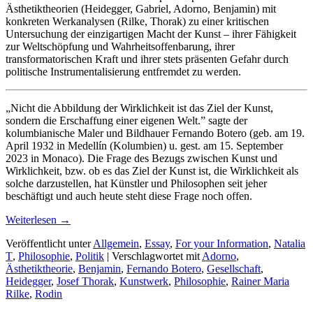
Ästhetiktheorien (Heidegger, Gabriel, Adorno, Benjamin) mit
konkreten Werkanalysen (Rilke, Thorak) zu einer kritischen
Untersuchung der einzigartigen Macht der Kunst – ihrer Fähigkeit
zur Weltschöpfung und Wahrheitsoffenbarung, ihrer
transformatorischen Kraft und ihrer stets präsenten Gefahr durch
politische Instrumentalisierung entfremdet zu werden.
„Nicht die Abbildung der Wirklichkeit ist das Ziel der Kunst,
sondern die Erschaffung einer eigenen Welt.” sagte der
kolumbianische Maler und Bildhauer Fernando Botero (geb. am 19.
April 1932 in Medellín (Kolumbien) u. gest. am 15. September
2023 in Monaco). Die Frage des Bezugs zwischen Kunst und
Wirklichkeit, bzw. ob es das Ziel der Kunst ist, die Wirklichkeit als
solche darzustellen, hat Künstler und Philosophen seit jeher
beschäftigt und auch heute steht diese Frage noch offen.
Weiterlesen
→
Veröffentlicht unter
Allgemein
,
Essay
,
For your Information
,
Natalia
T
,
Philosophie
,
Politik
|
Verschlagwortet mit
Adorno
,
Ästhetiktheorie
,
Benjamin
,
Fernando Botero
,
Gesellschaft
,
Heidegger
,
Josef Thorak
,
Kunstwerk
,
Philosophie
,
Rainer Maria
Rilke
,
Rodin