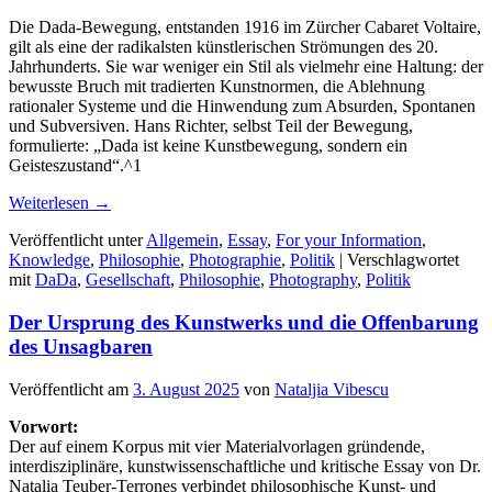
Die Dada-Bewegung, entstanden 1916 im Zürcher Cabaret Voltaire,
gilt als eine der radikalsten künstlerischen Strömungen des 20.
Jahrhunderts. Sie war weniger ein Stil als vielmehr eine Haltung: der
bewusste Bruch mit tradierten Kunstnormen, die Ablehnung
rationaler Systeme und die Hinwendung zum Absurden, Spontanen
und Subversiven. Hans Richter, selbst Teil der Bewegung,
formulierte: „Dada ist keine Kunstbewegung, sondern ein
Geisteszustand“.^1
Weiterlesen
→
Veröffentlicht unter
Allgemein
,
Essay
,
For your Information
,
Knowledge
,
Philosophie
,
Photographie
,
Politik
|
Verschlagwortet
mit
DaDa
,
Gesellschaft
,
Philosophie
,
Photography
,
Politik
Der Ursprung des Kunstwerks und die Offenbarung
des Unsagbaren
Veröffentlicht am
3. August 2025
von
Nataljia Vibescu
Vorwort:
Der auf einem Korpus mit vier Materialvorlagen gründende,
interdisziplinäre, kunstwissenschaftliche und kritische Essay von Dr.
Natalia Teuber-Terrones verbindet philosophische Kunst- und