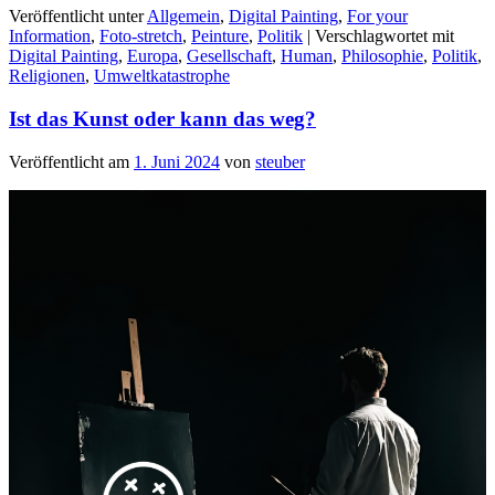
Veröffentlicht unter
Allgemein
,
Digital Painting
,
For your
Information
,
Foto-stretch
,
Peinture
,
Politik
|
Verschlagwortet mit
Digital Painting
,
Europa
,
Gesellschaft
,
Human
,
Philosophie
,
Politik
,
Religionen
,
Umweltkatastrophe
Ist das Kunst oder kann das weg?
Veröffentlicht am
1. Juni 2024
von
steuber