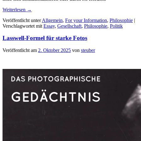
Weiterlesen
→
Veröffentlicht unter
Allgemein
,
For your Information
,
Philosophie
|
Verschlagwortet mit
Essay
,
Gesellschaft
,
Philosophie
,
Politik
Lasswell-Formel für starke Fotos
Veröffentlicht am
2. Oktober 2025
von
steuber