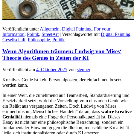
Veröffentlicht unter
Allgemein
,
Digital Painting
,
For your
Information
,
Politik
,
StreetArt
|
Verschlagwortet mit
Digital Painting
,
Gesellschaft
,
Philosophie
,
Politik
Wenn Algorithmen träumen: Ludwig von Mises‘
Theorie des Genies in Zeiten der KI
Veröffentlicht am
4. Oktober 2025
von
steuber
Kreatives Genie ist kein Personalposten, der einfach neu besetzt
werden kann.
In einer Welt, die zunehmend auf Teamarbeit, Standardisierung und
Ersetzbarkeit setzt, wirkt die Vorstellung vom einsamen Genie wie
ein Relikt aus vergangenen Zeiten. Doch Ludwig von Mises
erinnert uns in „Menschliches Handeln“ daran, dass
wahre kreative
Genialität
niemals eine Frage der Personalkapazität ist. Dieses
Essay ist nicht nur eine philosophische Betrachtung, sondern ein
fundamentaler Einwand gegen die Illusion, menschliche Kreativität
ließe sich institutionalisieren oder durch KI ersetzen.