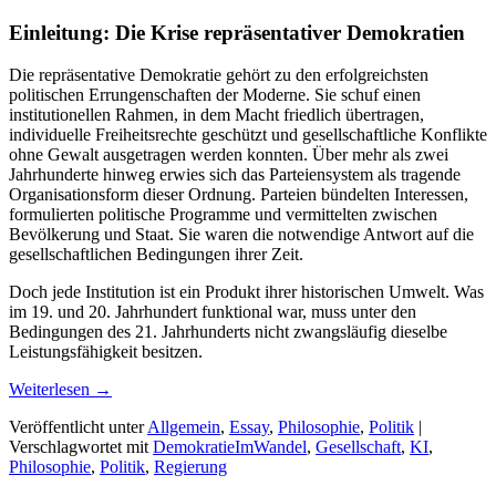
Einleitung: Die Krise repräsentativer Demokratien
Die repräsentative Demokratie gehört zu den erfolgreichsten
politischen Errungenschaften der Moderne. Sie schuf einen
institutionellen Rahmen, in dem Macht friedlich übertragen,
individuelle Freiheitsrechte geschützt und gesellschaftliche Konflikte
ohne Gewalt ausgetragen werden konnten. Über mehr als zwei
Jahrhunderte hinweg erwies sich das Parteiensystem als tragende
Organisationsform dieser Ordnung. Parteien bündelten Interessen,
formulierten politische Programme und vermittelten zwischen
Bevölkerung und Staat. Sie waren die notwendige Antwort auf die
gesellschaftlichen Bedingungen ihrer Zeit.
Doch jede Institution ist ein Produkt ihrer historischen Umwelt. Was
im 19. und 20. Jahrhundert funktional war, muss unter den
Bedingungen des 21. Jahrhunderts nicht zwangsläufig dieselbe
Leistungsfähigkeit besitzen.
Weiterlesen
→
Veröffentlicht unter
Allgemein
,
Essay
,
Philosophie
,
Politik
|
Verschlagwortet mit
DemokratieImWandel
,
Gesellschaft
,
KI
,
Philosophie
,
Politik
,
Regierung