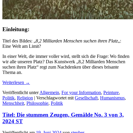
Einleitung:
Titel des Bildes: „
8,2 Milliarden Menschen suchen ihren Platz
„:
Eine Welt am Limit?
In einer Welt, die immer voller wird, stellt sich die Frage: Wo finden
wir alle unseren Platz? Das Kunstwerk „8,2 Milliarden Menschen
suchen ihren Platz“ regt zum Nachdenken über dieses brisante
Thema an.
Weiterlesen
→
Veröffentlicht unter
Allgemein
,
For your Information
,
Peinture
,
Politik
,
Religion
|
Verschlagwortet mit
Gesellschaft
,
Humanismus
,
Menschheit
,
Philosophie
,
Politik
Titel: Die stummen Zeugen, Gemälde No. 3 von 3,
2024 ST
Veröffentlicht am
19. Juni 2024
von
steuber