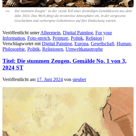
Die stummen Zeugen” ist der zweite Teil einer dreiteiligen Gemäldeserie aus dem
Jahr 2024. Das Werk fängt die mysteriöse Atmosphäre ein, in der vergessene
Geschichten und verborgene Geheimnisse auf ihre Entdeckung warten.
Veröffentlicht unter
Allgemein
,
Digital Painting
,
For your
Information
,
Foto-stretch
,
Peinture
,
Politik
,
Religion
|
Verschlagwortet mit
Digital Painting
,
Europa
,
Gesellschaft
,
Human
,
Philosophie
,
Politik
,
Religionen
,
Umweltkatastrophe
Titel: Die stummen Zeugen, Gemälde No. 1 von 3,
2024 ST
Veröffentlicht am
17. Juni 2024
von
steuber