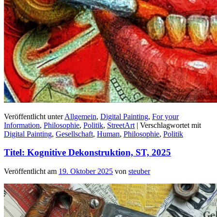
Veröffentlicht unter
Allgemein
,
Digital Painting
,
For your
Information
,
Philosophie
,
Politik
,
StreetArt
|
Verschlagwortet mit
Digital Painting
,
Gesellschaft
,
Human
,
Philosophie
,
Politik
Titel: Kognitive Dekonstruktion, ST, 2025
Veröffentlicht am
19. Oktober 2025
von
steuber