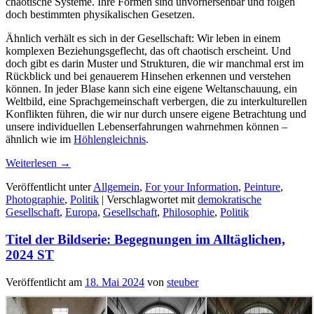
chaotische Systeme. Ihre Formen sind unvorhersehbar und folgen
doch bestimmten physikalischen Gesetzen.
Ähnlich verhält es sich in der Gesellschaft: Wir leben in einem
komplexen Beziehungsgeflecht, das oft chaotisch erscheint. Und
doch gibt es darin Muster und Strukturen, die wir manchmal erst im
Rückblick und bei genauerem Hinsehen erkennen und verstehen
können. In jeder Blase kann sich eine eigene Weltanschauung, ein
Weltbild, eine Sprachgemeinschaft verbergen, die zu interkulturellen
Konflikten führen, die wir nur durch unsere eigene Betrachtung und
unsere individuellen Lebenserfahrungen wahrnehmen können –
ähnlich wie im
Höhlengleichnis
.
Weiterlesen
→
Veröffentlicht unter
Allgemein
,
For your Information
,
Peinture
,
Photographie
,
Politik
|
Verschlagwortet mit
demokratische
Gesellschaft
,
Europa
,
Gesellschaft
,
Philosophie
,
Politik
Titel der Bildserie: Begegnungen im Alltäglichen,
2024 ST
Veröffentlicht am
18. Mai 2024
von
steuber