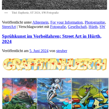
Titel: Euphorie, ST 2024, SW-Fotografie
Veröffentlicht unter
Allgemein
,
For your Information
,
Photographie
,
StreetArt
|
Verschlagwortet mit
Fotografie
,
Gesellschaft
,
Hürth
,
SW
Sprühkunst im Vorbeifahren; Street Art in Hürth,
2024
Veröffentlicht am
5. Juni 2024
von
steuber