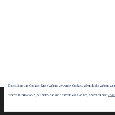
Datenschutz und Cookies: Diese Website verwendet Cookies. Wenn du die Website weit
Wir verwenden Cookies, um dir die be
Weitere Informationen, beispielsweise zur Kontrolle von Cookies, findest du hier:
Cooki
In den
Einstellungen
kannst du erfahr
Zustimmen