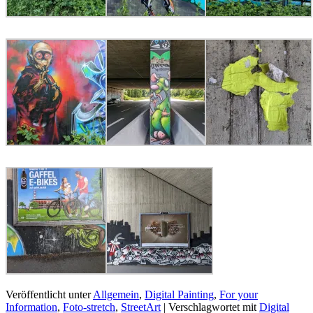
Veröffentlicht unter
Allgemein
,
Digital Painting
,
For your
Information
,
Foto-stretch
,
StreetArt
|
Verschlagwortet mit
Digital